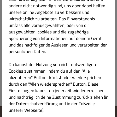
Laktose
andere nicht notwendig sind, uns aber dabei helfen
unsere online Angebote zu verbessern und
mit grünem Salat, Tomaten, Gurken und zwartem
wirtschaftlich zu arbeiten. Das Einverständnis
Hähnchenfleisch
umfass alle vorausgewählten, oder von dir
Produktinformation
ausgewählten, cookies und die zugehörige
Speicherung von Informationen auf deinem Gerät
und das nachfolgende Auslesen und verarbeiten der
54a. Insalata Mexikana
€ 8.50
Laktose
persönlichen Daten.
mit grünem Salat, Bohnen, Mais, Paprika, Gurken, milden
Du kannst der Nutzung von nicht notwendigen
Peperoni, Zwiebeln und Oliven
Cookies zustimmen, indem du auf den "Alle
Produktinformation
akzeptieren" Button drückst oder wiedersprichen
durch den "Allen wiedersprechen" Button. Diese
Einstellungen kannst du jederzeit wieder erreichen
und nachträglich deine Zustimmung zurück ziehen (in
der Datenschutzerklärung und in der Fußzeile
unserer Webseite).