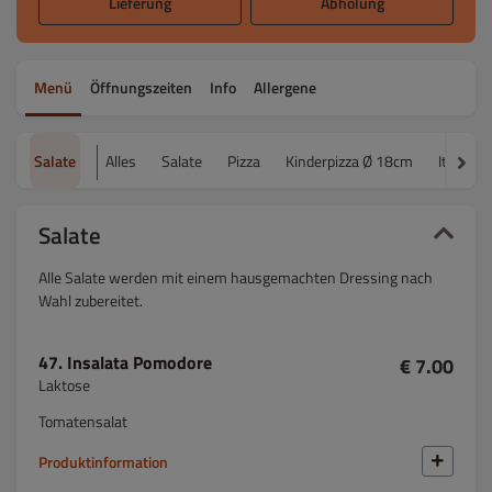
Lieferung
Abholung
Menü
Öffnungszeiten
Info
Allergene
Salate
Alles
Salate
Pizza
Kinderpizza Ø 18cm
Italieni
Salate
Alle Salate werden mit einem hausgemachten Dressing nach
Wahl zubereitet.
47. Insalata Pomodore
€ 7.00
Laktose
Tomatensalat
Produktinformation